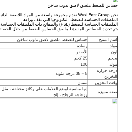
حساس للضغط ملصق لاصق تذوب ساخن
نحن Wuxi East Group نقدم مجموعة واسعة من المواد اللاصقة الذائبة الساخنة للاستخدام على الملصقات والأشرطة.
الملصقات الحساسة للضغط: التكنولوجيا التي تقف وراءها
الملصقات الحساسة للضغط (PSL) والصفائح ذات الملصقات الحساسة للضغط مرتبطة بقوة لتحرير تقنية البطانة.وذلك لأن غالبية PSL تعتمد على بطانات التحرير ليتم تطبيقها.
يتم تحديد الخصائص المفيدة للملصق الحساس للضغط من خلال الخصائص ا
اسم المنتج
حساس للضغط ملصق لاصق تذوب ساخن
مواد
وسادة
لون
الأصفر
بحجم
25 كجم
موك
100
درجة حرارة
5 ~ 35 درجة مئوية
التخزين
وقت التخزين
سنتان
إنها مناسبة لوضع العلامات على ركائز مختلفة ، مثل ا
صفة مميزة
وزجاجة الزجاج ، إلخ.