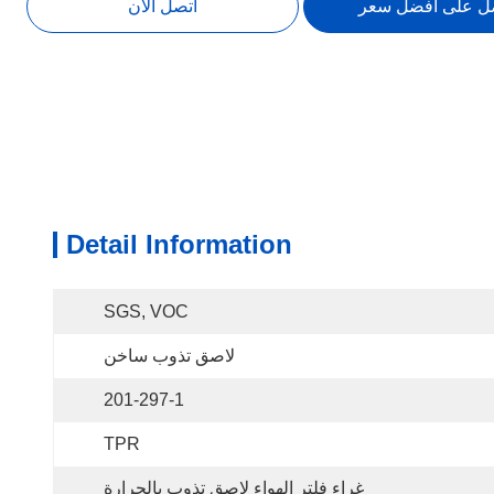
ل على أفضل سعر
اتصل الآن
Detail Information
SGS, VOC
لاصق تذوب ساخن
201-297-1
TPR
غراء فلتر الهواء لاصق تذوب بالحرارة