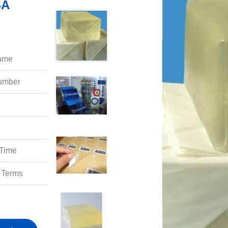
ame:
mber:
Time:
Terms: