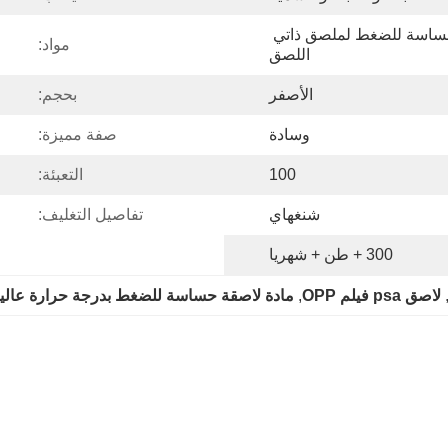
مادة لاصقة تذوب بالحرارة حساسة للضغط لملصق ذاتي 
مواد:
اللصق
الأصفر
بحجم:
وسادة
صفة مميزة:
100
التعبئة:
شنغهاي
تفاصيل التغليف:
300 + طن + شهريا
,
لاصق psa فيلم OPP
, 
مادة لاصقة حساسة للضغط بدرجة حرارة عالي
تزاع