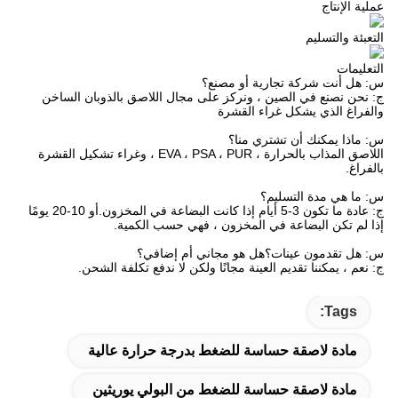
عملية الإنتاج
التعبئة والتسليم
التعليمات
س: هل أنت شركة تجارية أو مصنع؟
ج: نحن نصنع في الصين ، ونركز على مجال اللاصق بالذوبان الساخن
والفراغ الذي يشكل غراء القشرة
س: ماذا يمكنك أن تشتري منا؟
اللاصق المذاب بالحرارة ، EVA ، PSA ، PUR ، وغراء تشكيل القشرة
بالفراغ.
س: ما هي مدة التسليم؟
ج: عادة ما تكون 3-5 أيام إذا كانت البضاعة في المخزون.أو 10-20 يومًا
إذا لم تكن البضاعة في المخزون ، فهي حسب الكمية.
س: هل تقدمون عينات؟هل هو مجاني أم إضافي؟
ج: نعم ، يمكننا تقديم العينة مجانًا ولكن لا ندفع تكلفة الشحن.
Tags:
مادة لاصقة حساسة للضغط بدرجة حرارة عالية
مادة لاصقة حساسة للضغط من البولي يوريثين