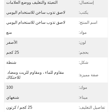
إستعمال:
التعبئة والتغليف ووضع العلامات
يكتب:
لاصق تذوب ساخن للاستخدام اليومي
اسم المنتج:
لاصق تذوب ساخن للاستخدام اليومي
مواد:
منع
لون:
الأصفر
بحجم:
25 كجم
شكل:
شنطة
مقاوم للماء ، ومقاوم للزيت ومضاد 
صفة مميزة:
للاحتكاك
موك:
100
ميناء:
شنغهاي
تفاصيل التغليف:
25 كجم / كرتون