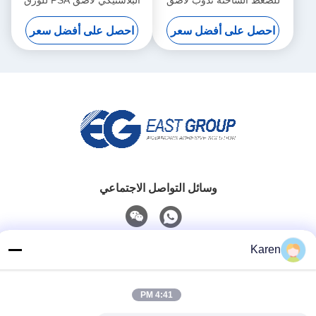
للضغط الساخنه نذوب لاصق
البلاستيكي لاصق PSA للورق
أصفر للأغطية البلاستيكية
اللاصق الذاتي
احصل على أفضل سعر
احصل على أفضل سعر
الأنسجة الرطبة
وسائل التواصل الاجتماعي
Karen
اتصل سريعًا
تيل
4:41 PM
+86-18912490312