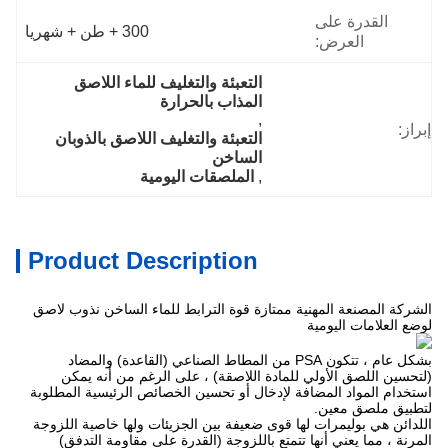
القدرة على
300 + طن + شهريا
العرض:
التعبئة والتغليف للماء اللاصق 
المذاب بالحرارة
, 
إبراز:
التعبئة والتغليف اللاصق بالذوبان 
الساخن
, 
الملصقات اليومية
Product Description
الشركة المصنعة المهنية ممتازة قوة الترابط للماء الساخن نذوب لاصق
لوضع العلامات اليومية
بشكل عام ، تتكون PSA من المطاط الصناعي (القاعدة) والمضاد
(لتحسين اللصق الأولي للمادة اللاصقة) ، على الرغم من أنه يمكن
استخدام المواد المضافة لإدخال أو تحسين الخصائص الرئيسية المطلوبة
لتطبيق ملصق معين.
اللدائن هي بوليمرات لها قوى ضعيفة بين الجزيئات ولها خاصية اللزوجة
المرنة ، مما يعني أنها تتمتع باللزوجة (القدرة على مقاومة التدفق)