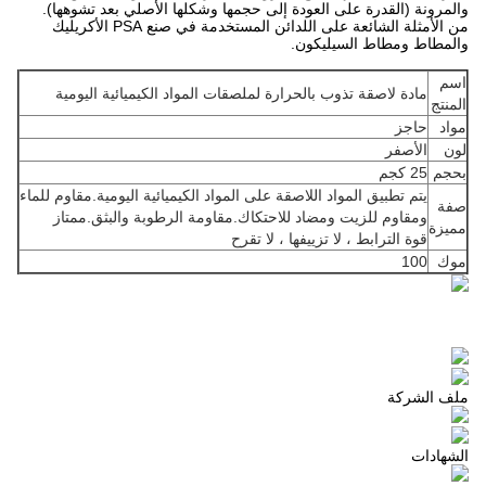
والمرونة (القدرة على العودة إلى حجمها وشكلها الأصلي بعد تشوهها).
من الأمثلة الشائعة على اللدائن المستخدمة في صنع PSA الأكريليك
والمطاط ومطاط السيليكون.
اسم
مادة لاصقة تذوب بالحرارة لملصقات المواد الكيميائية اليومية
المنتج
مواد
حاجز
لون
الأصفر
بحجم
25 كجم
يتم تطبيق المواد اللاصقة على المواد الكيميائية اليومية.مقاوم للماء
صفة
ومقاوم للزيت ومضاد للاحتكاك.مقاومة الرطوبة والبثق.ممتاز
مميزة
قوة الترابط ، لا تزييفها ، لا تقرح
موك
100
ملف الشركة
الشهادات