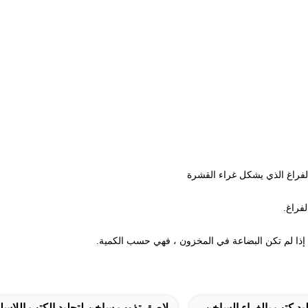
لفراغ الذي يشكل غراء القشرة
يد كتب بالغراء الساخن
لاصق تذوب ساخن لتجليد الكتب اللاسل