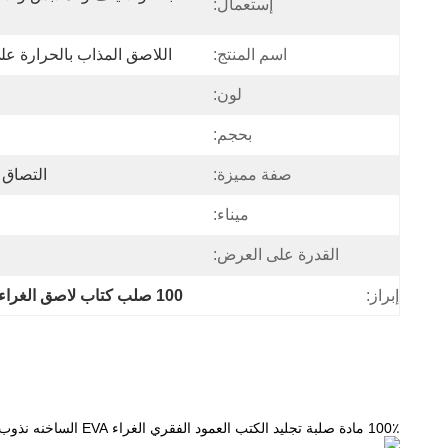
إستعمال:
اسم المنتج:
اللاصق المذاب بالحرارة على أساس EVA 
لون:
بحجم:
صفة مميزة:
التصاق 
ميناء:
القدرة على العرض:
إبراز:
100 صلب كتاب لاصق الغراء العمود الفقري
100٪ مادة صلبة تجليد الكتب العمود الفقري الغراء EVA الساخنه نذوب لاصق