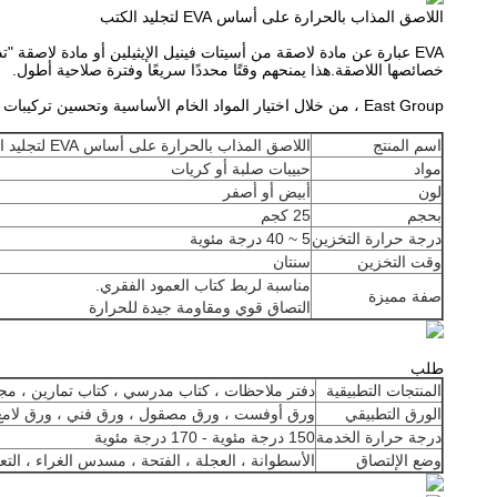
اللاصق المذاب بالحرارة على أساس EVA لتجليد الكتب
خصائصها اللاصقة.هذا يمنحهم وقتًا محددًا سريعًا وفترة صلاحية أطول.
East Group ، من خلال اختيار المواد الخام الأساسية وتحسين تركيبات المنتجات ، تقوم بتخصيص المنتجات التي تلبي معايير السلامة الصارمة.تقوم الشركة بتطوير حلول لاصقة متقدمة تقنيًا وموجهة للسوق.
اسم المنتج
اللاصق المذاب بالحرارة على أساس EVA لتجليد الكتب
مواد
حبيبات صلبة أو كريات
لون
أبيض أو أصفر
بحجم
25 كجم
درجة حرارة التخزين
5 ~ 40 درجة مئوية
وقت التخزين
سنتان
مناسبة لربط كتاب العمود الفقري.
صفة مميزة
التصاق قوي ومقاومة جيدة للحرارة
طلب
المنتجات التطبيقية
دفتر ملاحظات ، كتاب مدرسي ، كتاب تمارين ، مجلة
الورق التطبيقي
ورق أوفست ، ورق مصقول ، ورق فني ، ورق لامع
درجة حرارة الخدمة
150 درجة مئوية - 170 درجة مئوية
وضع الإلتصاق
الأسطوانة ، العجلة ، الفتحة ، مسدس الغراء ، التع