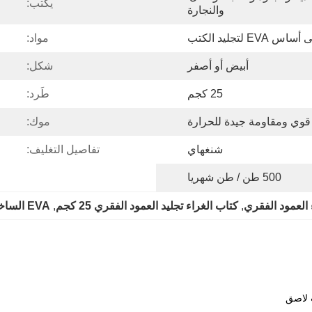
يكتب:
والنجارة
لتجليد الكتب
مواد:
أبيض أو أصفر
شكل:
25 كجم
طَرد:
قوي ومقاومة جيدة للحرارة
موك:
شنغهاي
تفاصيل التغليف:
500 طن / طن شهريا
, 
كتاب الغراء تجليد العمود الفقري 25 كجم
, 
EVA الساخنه نذوب لاصق VOC