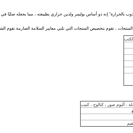
 ، ألبوم صور ، كتالوج ، كتيب
قيم