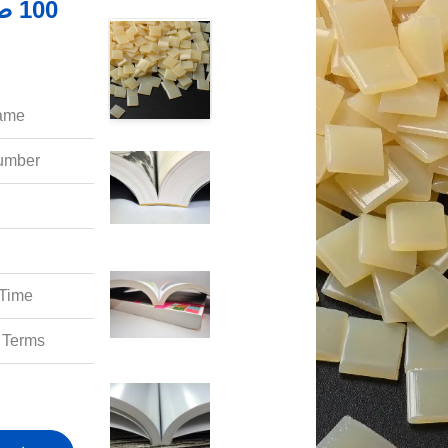
ame:
mber:
Time:
Terms: