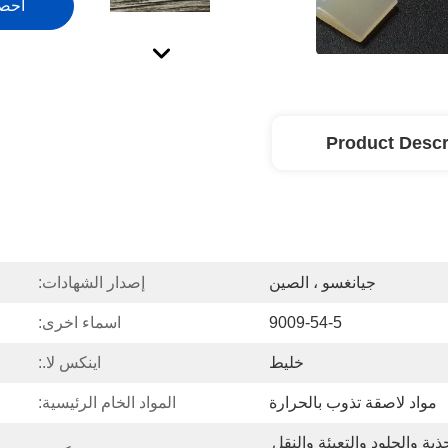
احص
Product Descr
جيانغسو ، الصين
إصدار الشهادات:
9009-54-5
اسماء اخرى:
خليط
اينكس لا.:
مواد لاصقة تذوب بالحرارة
المواد الخام الرئيسية:
البناء والألياف والملابس والأحذية والجلود والتعبئة والنقل 