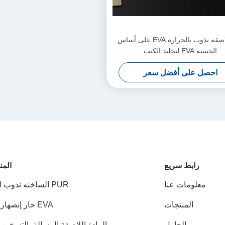
مادة لاصقة تذوب بالحرارة EVA على أساس
الحبيبية EVA لتجليد الكتب
احصل على أفضل سعر
رابط سريع
المن
معلومات عنا
PUR الساخنه نذوب الغراء
المنتجات
EVA حار إنصهار صمغ
الحلول
المادة اللاصقة المسالة بالتسخين PSA