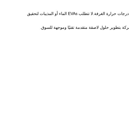
EVA عبارة عن مادة لاصقة من أسيتات فينيل الإيثيلين أو مادة لاصقة "تذوب بالحرارة".إنه ذو أساس بوليمر ولدين حراري بطبيعته ، مما يجعله صلبًا في درجات حرارة الغرفة.لا تتطلب EVAs الماء أو المذيبات لتحقيق