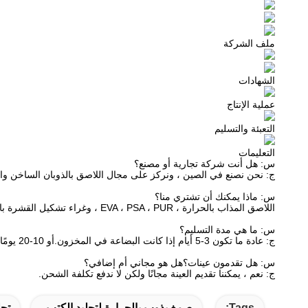
ملف الشركة
الشهادات
عملية الإنتاج
التعبئة والتسليم
التعليمات
س: هل أنت شركة تجارية أو مصنع؟
ج: نحن نصنع في الصين ، ونركز على مجال اللاصق بالذوبان الساخن وا
س: ماذا يمكنك أن تشتري منا؟
اللاصق المذاب بالحرارة ، EVA ، PSA ، PUR ، وغراء تشكيل القشرة بالفراغ.
س: ما هي مدة التسليم؟
ج: عادة ما تكون 3-5 أيام إذا كانت البضاعة في المخزون.أو 10-20 يومًا إذا لم تكن البضاعة في المخزون ، فهي حسب الكمية.
س: هل تقدمون عينات؟هل هو مجاني أم إضافي؟
ج: نعم ، يمكننا تقديم العينة مجانًا ولكن لا ندفع تكلفة الشحن.
Tags:
صمغ يذوب بالحرارة لتجليد الكتب
تجل