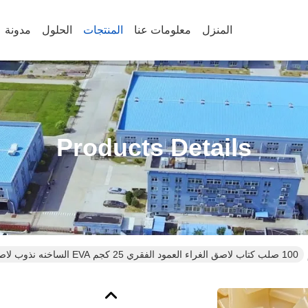
المنزل
معلومات عنا
المنتجات
الحلول
مدونة
Products Details
100 صلب كتاب لاصق الغراء العمود الفقري 25 كجم EVA الساخنه نذوب لاصق VOC