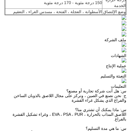
150 درجة مئوية - 170 درجة مئوية
الخدمة
وضع الإلتصاق
الأسطوانة ، العجلة ، الفتحة ، مسدس الغراء ، التعقيم
ملف الشركة
الشهادات
عملية الإنتاج
التعبئة والتسليم
التعليمات
س: هل أنت شركة تجارية أو مصنع؟
ج: نحن نصنع في الصين ، ونركز على مجال اللاصق بالذوبان الساخن
والفراغ الذي يشكل غراء القشرة
س: ماذا يمكنك أن تشتري منا؟
اللاصق المذاب بالحرارة ، EVA ، PSA ، PUR ، وغراء تشكيل القشرة
بالفراغ.
س: ما هي مدة التسليم؟