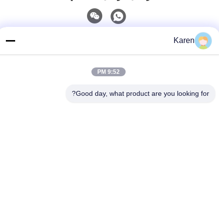
اتصل سريعًا
Karen
تيل
9:52 PM
+86-18912490312
بريد إلكتروني
Good day, what product are you looking for?
karenyang@wxszzd.com
العنوان
غرفة 701-702 ، رقم 16 طريق هوايون ، منطقة التنمية الاقتصادية
والتكنولوجية ، ووشي
سياسة الخصوصية
|
خريطة الموقع
الصين جيدة الجودة PUR الساخنه نذوب الغراء المورد. حقوق الطبع
والنشر © 2022-2026 Wuxi East Group Trading Co.,Ltd . كل شيء
حقوق محجوزة