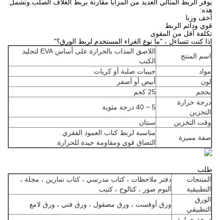
يوفر الربط المثالي العديد من المزايا مقارنة بربط الغلاف الصلب.وتشمل
هذه:
أخف وزنا
قوي ودائم الربط
تكلفة أقل من المقوى
إذا كنت تتساءل ، "ما نوع الغراء المستخدم لربط الورق؟"
اللاصق المذاب بالحرارة على أساس EVA لتجليد
اسم المنتج
الكتب
مواد
حبيبات صلبة أو كريات
لون
أبيض أو أصفر
بحجم
25 كجم
درجة حرارة
5 ~ 40 درجة مئوية
التخزين
وقت التخزين
سنتان
مناسبة لربط كتاب العمود الفقري.
صفة مميزة
التصاق قوي ومقاومة جيدة للحرارة
طلب
المنتجات
دفتر ملاحظات ، كتاب مدرسي ، كتاب تمارين ، مجلة ،
التطبيقية
ألبوم صور ، كتالوج ، كتيب
الورق
ورق أوفست ، ورق مصقول ، ورق فني ، ورق لامع
التطبيقي
درجة حرارة