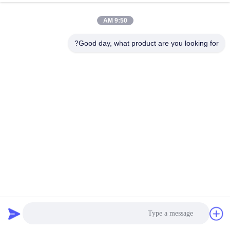
9:50 AM
Good day, what product are you looking for?
الهاتف الذكي 30 مل أنبوب لاصق تذوب بالحرارة الصلبة بور
لترابط الشاشة
الغراء الساخن الذوبان للإلكترونيات
2025-04-15
2641 المشاهدات