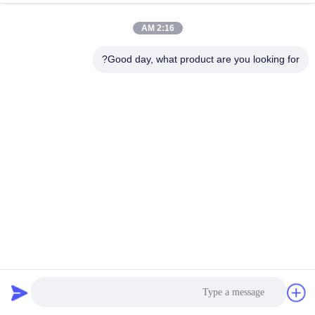
2:16 AM
Good day, what product are you looking for?
مرونة ممتازة غراء تجليد مثالي للكتاب PUR رد الفعل اللاصق
المذاب بالحرارة
PUR الساخنه نذوب الغراء
2025-06-30
22 المشاهدات