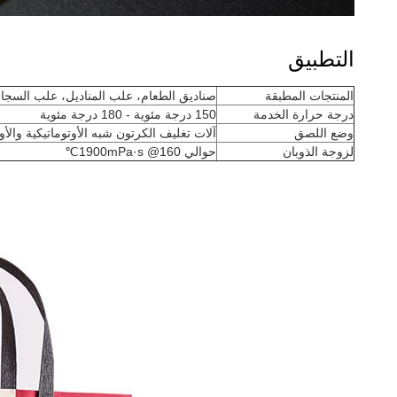
التطبيق
المنتجات المطبقة
صناديق الطعام، علب المناديل، علب السجائ
درجة حرارة الخدمة
150 درجة مئوية - 180 درجة مئوية
وضع اللصق
آلات تغليف الكرتون شبه الأوتوماتيكية والأو
لزوجة الذوبان
حوالي 1900mPa·s @160℃