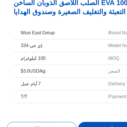
100٪ EVA الصلب اللاصق الذوبان الساخن
لتعبئة والتغليف الصغيرة وصندوق الهدايا
Wuxi East Group
Brand N
Model Nu
إي جي-334
MOQ:
100 كيلوغرام
السعر:
$3.0USD/kg
Delivery 
7 أيام عمل
T/T
Payment 