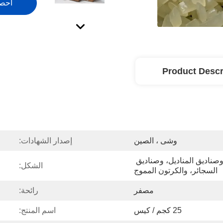
احص
Product Descr
وشى ، الصين
إصدار الشهادات:
صناديق المواد الغذائية، وصناديق المناديل، وصناديق 
الشكل:
السجائر، والكرتون المموج
مصفر
رائحة:
25 كجم / كيس
اسم المنتج: