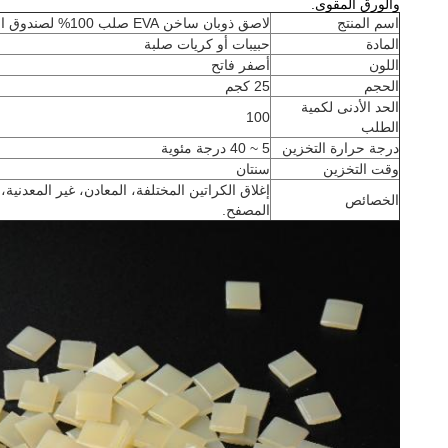
والورق المقوى.
اسم المنتج
لاصق ذوبان ساخن EVA صلب 100% لصندوق التعبئة والتغليف الصغير وصندوق الهدايا
المادة
حبيبات أو كريات صلبة
اللون
أصفر فاتح
الحجم
25 كجم
الحد الأدنى لكمية
100
الطلب
درجة حرارة التخزين
5 ~ 40 درجة مئوية
وقت التخزين
سنتان
إغلاق الكراتين المختلفة، المعادن، غير المعدنية
الخصائص
المصفح.