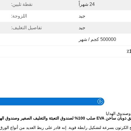
24 شهراً
نقطة تليين:
جيد
اللزوجة:
جيد
تفاصيل التغليف:
500000 كجم / شهر
خن EVA صلب 100% لصندوق التعبئة والتغليف الصغير وصندوق الهدايا
جيدة ويمكنه ربط سطح الكرتون بسرعة لتشكيل رابطة قوية. إنه قادر على ربط العديد من أنو