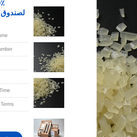
لصندوق ا
ame:
mber:
Time:
Terms: