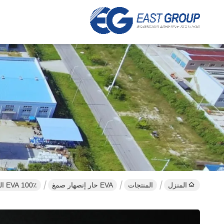
المنزل
المنتجات
EVA حار إنصهار صمغ
100٪ EVA الصلب اللاصق الذوبان الساخن لصندوق التعبئة والتغليف الصغيرة وصندوق الهدايا