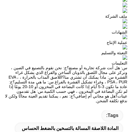
ملف الشركة
الشهادات
عملية الإنتاج
التعبئة والتسليم
التعليمات
س: هل أنت شركة تجارية أو مصنع؟ج: نحن نقوم بالتصنيع في الصين ،
ونركز على مجال اللصق بالذوبان الساخن والفراغ الذي يشكل غراء
القشرة س: ماذا يمكنك أن تشتري منا؟اللاصق المذاب بالحرارة ، EVA ،
PSA ، PUR ، وغراء تشكيل القشرة بالفراغ.س: ما هي مدة التسليم؟ج:
عادة ما تكون 3-5 أيام إذا كانت البضاعة في المخزون.أو 10-20 يومًا إذا
لم تكن البضاعة في المخزون ، فهي حسب الكمية.س: هل تقدمون
عينات؟هل هو مجاني أم إضافي؟ج: نعم ، يمكننا تقديم العينة مجانًا ولكن لا
ندفع تكلفة الشحن.
Tags:
المادة اللاصقة المسالة بالتسخين بالضغط الحساس