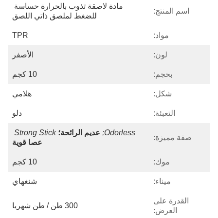
مادة لاصقة تذوب بالحرارة حساسة 
اسم المنتج:
للضغط لملصق ذاتي اللصق
مواد:
TPR
لون:
الأصفر
بحجم:
10 كجم
شكل:
هلامي
التعبئة:
دلو
Odorless;
عديم الرائحة؛
Strong Stick
صفة مميزة:
عصا قوية
موك:
10 كجم
ميناء:
شنغهاي
القدرة على
300 طن / طن شهريا
العرض: