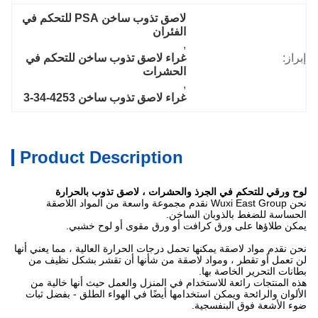
لاصق تذوب ساخن PSA للتحكم في 
الفئران
, 
إبراز:
غراء لاصق تذوب ساخن للتحكم في 
الحشرات
, 
غراء لاصق تذوب ساخن 4253-34-3
Product Description
لوح ورقي للتحكم في الجرذ والحشرات ، لاصق تذوب بالحرارة
نحن Wuxi East Group نقدم مجموعة واسعة من المواد اللاصقة
الحساسة للضغط بالذوبان الساخن.
يمكن طلاؤها على ورق كرافت أو ورق مقوى أو لوح خشبي.
نحن نقدم مواد لاصقة يمكنها تحمل درجات الحرارة العالية ، مما يعني أنها
لن تعمل أو تقطر ، ومواد لاصقة من شأنها أن تقشر بشكل نظيف من
بطانات التحرير الخاصة بها.
هذه المنتجات رائعة للاستخدام في المنزل والعمل حيث أنها خالية من
الألوان والرائحة ويمكن استخدامها أيضًا في الهواء الطلق - بفضل ثبات
ضوء الأشعة فوق البنفسجية.