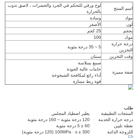
لوح ورقي للتحكم في الجرذ والحشرات ، لاصق تذوب
اسم المنتج
بالحرارة
مواد
وسادة
لون
الأصفر
بحجم
25 كجم
موك
100
درجة حرارة
5 ~ 35 درجة مئوية
التخزين
وقت التخزين
سنتان
صمغ بسلاسة
خامات عالية الجودة
صفة مميزة
أداء رائع لمكافحة الشيخوخة
قوة ربط ممتازة
طلب
المنتجات التطبيقية
يطير اصطياد المجلس
درجة حرارة الخدمة
120 درجة مئوية ~ 160 درجة مئوية
نقطة تليين
60 ± 5 درجة مئوية
اللزوجة الذائبة
300 ± 100MPa · s (120 درجة مئوية)