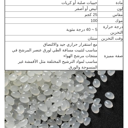
مادة
حبيبات صلبة أو كريات
لون
أبيض أو أصفر
مقاس
25 كجم
موك
100
درجة حرارة
5 ~ 40 درجة مئوية
التخزين
وقت التخزين
سنتان
مع استقرار حراري جيد والالتصاق
مناسب لتثبيت مسافة الطي لورق عنصر المرشح في
صفة مميزة
منتجات مرشح الهواء
مناسب لمواد الترشيح المختلفة مثل الأقمشة غير
المنسوجة والورق.