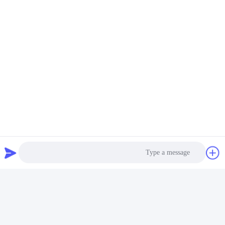
لا يوجد غراء فلتر الهواء السام
لاصق فلتر الهواء 25 كجم
EVA اللاصق المذاب بالحرارة
7085-85-0 اللاصق المذاب
25 كجم أبيض أصفر
بالحرارة على أساس EVA
احصل على أفضل سعر
احصل على أفضل سعر
Photo