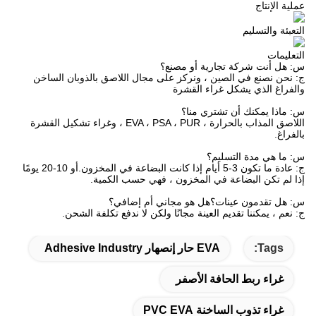
عملية الإنتاج
التعبئة والتسليم
التعليمات
س: هل أنت شركة تجارية أو مصنع؟
ج: نحن نصنع في الصين ، ونركز على مجال اللاصق بالذوبان الساخن
والفراغ الذي يشكل غراء القشرة
س: ماذا يمكنك أن تشتري منا؟
اللاصق المذاب بالحرارة ، EVA ، PSA ، PUR ، وغراء تشكيل القشرة
بالفراغ.
س: ما هي مدة التسليم؟
ج: عادة ما تكون 3-5 أيام إذا كانت البضاعة في المخزون.أو 10-20 يومًا
إذا لم تكن البضاعة في المخزون ، فهي حسب الكمية.
س: هل تقدمون عينات؟هل هو مجاني أم إضافي؟
ج: نعم ، يمكننا تقديم العينة مجانًا ولكن لا ندفع تكلفة الشحن.
Tags:
EVA حار إنصهار Adhesive Industry
غراء ربط الحافة الأصفر
غراء تذوب الساخنة PVC EVA