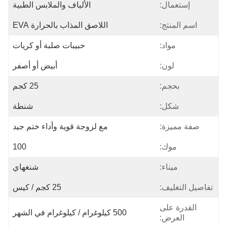
إستعمال:
الألياف والملابس الطبية
اسم المنتج:
اللاصق المذاب بالحرارة EVA
مواد:
حبيبات صلبة أو كريات
لون:
أبيض أو أصفر
بحجم:
25 كجم
شكل:
شنطة
صفة مميزة:
مع لزوجة قوية وأداء ختم جيد
موك:
100
ميناء:
شنغهاي
تفاصيل التغليف:
25 كجم / كيس
القدرة على
500 كيلوغرام / كيلوغرام في الشهر
العرض: