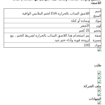
اللاصقة.
اسم
اللاصق المذاب بالحرارة EVA لختم الملابس الواقية
المنتج
مواد
وسادة أو كتلة
لون
الأصفر
بحجم
25 كجم
صفة
يتم استخدام هذا اللاصق المذاب بالحرارة لشريط الختم ، مع
مميزة
لزوجة قوية وأداء ختم جيد.
موك
100
طلب
ملف الشركة
الشهادات