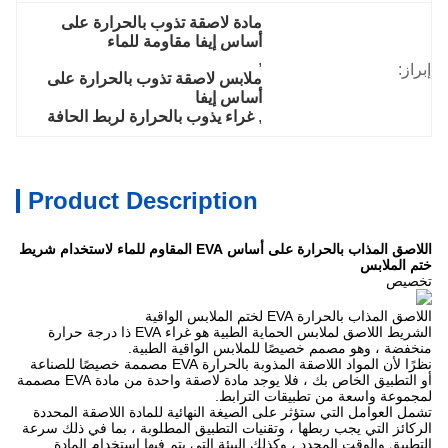
مادة لاصقة تذوب بالحرارة على 
أساس إيفا مقاومة للماء
, 
إبراز:
ملابس لاصقة تذوب بالحرارة على 
أساس إيفا
, 
غراء يذوب بالحرارة لربط الحافة
Product Description
اللاصق المذاب بالحرارة على أساس EVA المقاوم للماء لاستخدام شريط
ختم الملابس
تخصيص
اللاصق المذاب بالحرارة EVA لختم الملابس الواقية
الشريط اللاصق لملابس الحماية الطبية هو غراء EVA ذا درجة حرارة
منخفضة ، وهو مصمم خصيصًا للملابس الواقية الطبية.
نظرًا لأن المواد اللاصقة المذوبة بالحرارة EVA مصممة خصيصًا للصناعة
أو التطبيق الخاص بك ، فلا يوجد مادة لاصقة واحدة من مادة EVA مصممة
لمجموعة واسعة من تطبيقات الترابط.
تشمل العوامل التي ستؤثر على الصيغة النهائية للمادة اللاصقة المحددة
الركائز التي يجب ربطها ، وتقنيات التطبيق المطلوبة ، بما في ذلك سرعة
التطبيق والوقت المحدد ، وكذلك البيئة التي يتم فيها استخدام المادة