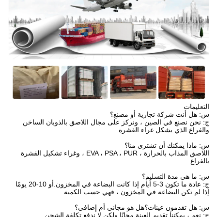
التعليمات
س: هل أنت شركة تجارية أو مصنع؟
ج: نحن نصنع في الصين ، ونركز على مجال اللاصق بالذوبان الساخن
والفراغ الذي يشكل غراء القشرة
س: ماذا يمكنك أن تشتري منا؟
اللاصق المذاب بالحرارة ، EVA ، PSA ، PUR ، وغراء تشكيل القشرة
بالفراغ.
س: ما هي مدة التسليم؟
ج: عادة ما تكون 3-5 أيام إذا كانت البضاعة في المخزون.أو 10-20 يومًا
إذا لم تكن البضاعة في المخزون ، فهي حسب الكمية.
س: هل تقدمون عينات؟هل هو مجاني أم إضافي؟
ج: نعم ، يمكننا تقديم العينة مجانًا ولكن لا ندفع تكلفة الشحن.