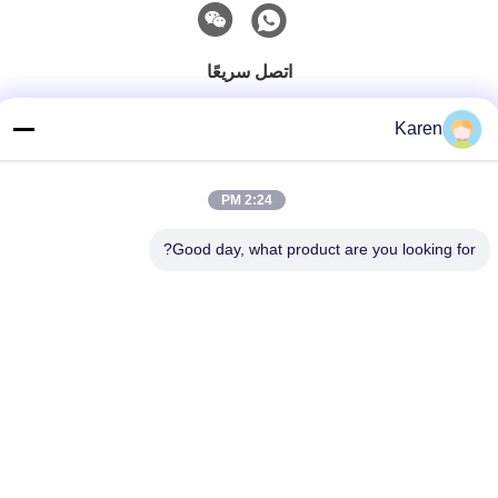
اتصل سريعًا
تيل
Karen
+86-18912490312
بريد إلكتروني
2:24 PM
karenyang@wxszzd.com
Good day, what product are you looking for?
العنوان
غرفة 701-702 ، رقم 16 طريق هوايون ، منطقة التنمية الاقتصادية
والتكنولوجية ، ووشي
سياسة الخصوصية
|
خريطة الموقع
الصين جيدة الجودة PUR الساخنه نذوب الغراء المورد. حقوق الطبع
والنشر © 2022-2026 Wuxi East Group Trading Co.,Ltd . كل شيء
حقوق محجوزة