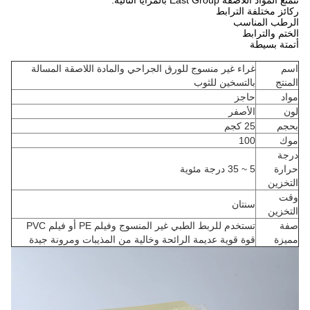
تتمتع المواد اللاصقة East Group بالمزايا التالية:
ركائز مختلفة الترابط
الرطب المناسب
الختم والترابط
أتمتة بسيطة
اسم
غراء غير منسوج للورق الجراحي والمادة اللاصقة المسالة
المنتج
بالتسخين للثوب
مواد
حاجز
لون
الأصفر
بحجم
25 كجم
موك
100
درجة
حرارة
5 ~ 35 درجة مئوية
التخزين
وقت
سنتان
التخزين
صفة
تستخدم للربط الطبي غير المنسوج وفيلم PE أو فيلم PVC
مميزة
قوة قوية عديمة الرائحة وخالية من المذيبات ومرونة جيدة