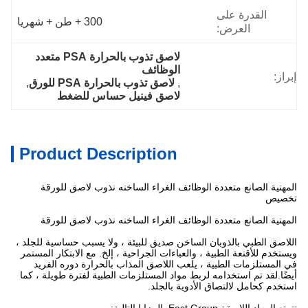
القدرة على
300 + طن + شهريا
العرض:
لاصق تذوب بالحرارة PSA متعدد 
الوظائف
إبراز:
, 
لاصق تذوب بالحرارة PSA للورق
, 
لاصق فينيل حساس للضغط
Product Description
المهنية الصانع متعددة الوظائف الغراء الساخنه نذوب لاصق للورقة
تخصيص
المهنية الصانع متعددة الوظائف الغراء الساخنه نذوب لاصق للورقة
اللاصق الطبي بالذوبان الساخن صديق للبيئة ، ولا يسبب حساسية للجلد ،
ويستخدم للأقنعة الطبية ، والعباءات الجراحية ، إلخ. مع الابتكار المستمر
في المستلزمات الطبية ، يلعب اللاصق المذاب بالحرارة دوره الفريد
أيضًا.لقد تم استخدامه لربط مواد المستلزمات الطبية لفترة طويلة ، كما
استخدم كحامل لالتصاق الأدوية بالجلد.