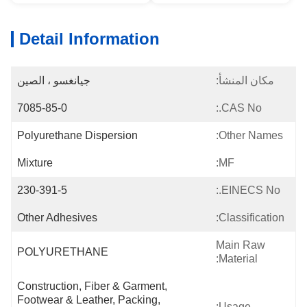
Detail Information
مكان المنشأ:
جيانغسو ، الصين
7085-85-0
CAS No.:
Polyurethane Dispersion
Other Names:
Mixture
MF:
230-391-5
EINECS No.:
Other Adhesives
Classification:
Main Raw
POLYURETHANE
Material:
Construction, Fiber & Garment, 
Footwear & Leather, Packing, 
Usage: