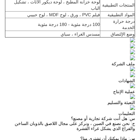
لوحة خزانة المطبخ ، لوحة ديكور الأثاث ، تشكيل
المنتجات التطبيقية
الباب
المواد التطبيقية
فيلم PVC ، ورق ، لوح MDF ، لوح حبيبي
درجة حرارة
100 درجة مئوية - 180 درجة مئوية
الخدمة
وضع الإلتصاق
مسدس الغراء ، سباي
ملف الشركة
الشهادات
عملية الإنتاج
التعبئة والتسليم
التعليمات
س: هل أنت شركة تجارية أو مصنع؟
ج: نحن نصنع في الصين ، ونركز على مجال اللاصق بالذوبان الساخن
والفراغ الذي يشكل غراء القشرة
س: ماذا يمكنك أن تشتري منا؟