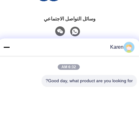
وسائل التواصل الاجتماعي
اتصل سريعًا
Karen
تيل
6:32 AM
+86-18912490312
بريد إلكتروني
Good day, what product are you looking for?
karenyang@wxszzd.com
العنوان
غرفة 701-702 ، رقم 16 طريق هوايون ، منطقة التنمية الاقتصادية
والتكنولوجية ، ووشي
سياسة الخصوصية
|
خريطة الموقع