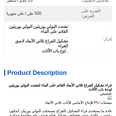
تفاصيل التغليف:
20 كجم / سطل
القدرة على
500 طن / طن شهريا
العرض:
تشتت البولي يوريثين البولي يوريثين 
القائم على الماء
, 
إبراز:
تشكيل الفراغ ثلاثي الأبعاد لاصق 
الغراء
, 
لوح باب الأثاث
Product Description
غراء تشكيل الفراغ ثلاثي الأبعاد القائم على الماء لتشتت البولي يوريثين
لوحة باب الأثاث
تخصيص
مشتتات PU للإنتاج الأمامي للأثاث ثلاثي الأبعاد
عادة ما يستخدم غراء التشكيل بالفراغ مستحلب البولي يوريثان كمكون
رئيسي ، والذي يتميز بخصائص تشكيل فيلم جيدة ، وله مقاومة ممتازة