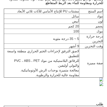
للحرارة ومقاومة للماء بعد الربط المتقاطع.
اسم المنتج
مشتتات PU للإنتاج الأمامي للأثاث ثلاثي الأبعاد
مواد
سائل
لون
أبيض
بحجم
20 كجم
موك
100
درجة حرارة
5 ~ 35 درجة مئوية
التخزين
وقت التخزين
9 أشهر
لاصق الترقق لإجراءات الختم الحراري منطقة واسعة
للتطبيق.
للرقائق البلاستيكية من مواد PVC ، ABS ، PET
صفة مميزة
والبولي أوليفين.
معالجة متميزة بوحدات الرش الأوتوماتيكية.
مقاومة عالية للحرارة والرطوبة.
طلب