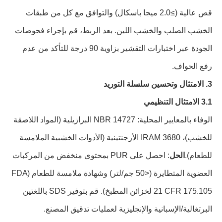
قص عالية (≥2.0 ميجا باسكال) والتوافق مع كل من طبقات
الخشب الصلب والخشب اللين. بعد الربط، قم بإجراء فحوصات
الجودة عبر اختبارات التقشير بزاوية 90 درجة للتأكد من عدم
رفع الحواف.
3. الامتثال وتحسين سلسلة التوريد
3.1 الامتثال التنظيمي
الوفاء بالمعايير المحلية: NBR 14727 البرازيلية (المواد اللاصقة
للخشب)، IRAM 3680 الأرجنتينية (الأدوات الخشبية الملامسة
للطعام).
الحل
: احصل على PUR بمحتوى منخفض من المركبات
العضوية المتطايرة (<50 جم/لتر) وشهادة ملامسة للطعام (FDA
21 CFR 175.105 لخزائن المطبخ). قم بتوفير SDS باللغتين
البرتغالية/الإسبانية والإنجليزية لعمليات تدقيق المصنع.