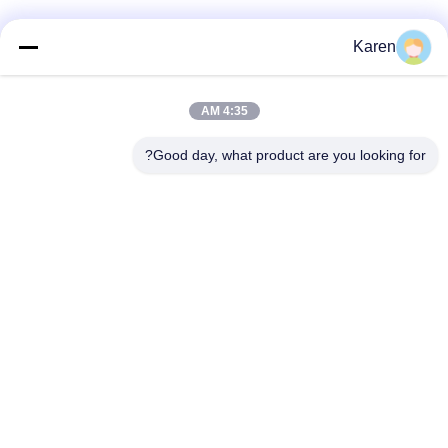
وسائل التواصل الاجتماعي
Karen
4:35 AM
اتصل سريعًا
Good day, what product are you looking for?
تيل
+86-18912490312
بريد إلكتروني
karenyang@wxszzd.com
العنوان
غرفة 701-702 ، رقم 16 طريق هوايون ، منطقة التنمية الاقتصادية
والتكنولوجية ، ووشي
سياسة الخصوصية
|
خريطة الموقع
الصين جيدة الجودة PUR الساخنه نذوب الغراء المورد. حقوق الطبع