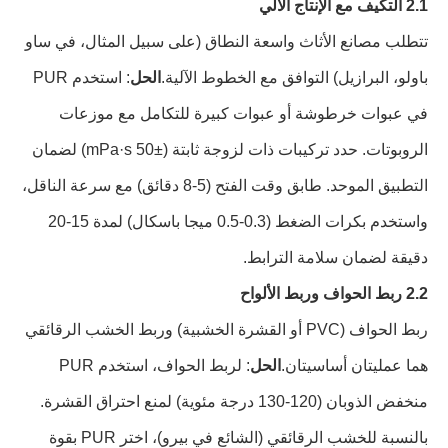
2.1 التكيف مع الإنتاج الآلي
تتطلب مصانع الأثاث واسعة النطاق (على سبيل المثال، في ساو
باولو، البرازيل) التوافق مع الخطوط الآلية.
الحل
: استخدم PUR
في عبوات خرطوشة أو عبوات كبيرة للتكامل مع موزعات
الروبوتات. حدد تركيبات ذات لزوجة ثابتة (±50 mPa·s) لضمان
التطبيق الموحد. طابق وقت الفتح (5-8 دقائق) مع سرعة الناقل،
واستخدم بكرات الضغط (0.3-0.5 ميجا باسكال) لمدة 15-20
دقيقة لضمان سلامة الترابط.
2.2 ربط الحواف وربط الألواح
ربط الحواف (PVC أو القشرة الخشبية) وربط الخشب الرقائقي
هما عمليتان أساسيتان.
الحل
: لربط الحواف، استخدم PUR
منخفض الذوبان (120-130 درجة مئوية) لمنع احتراق القشرة.
بالنسبة للخشب الرقائقي (الشائع في بيرو)، اختر PUR بقوة