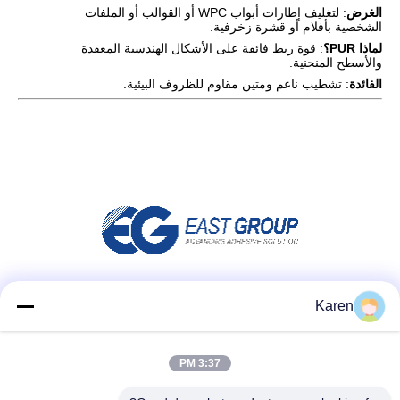
الغرض
: لتغليف إطارات أبواب WPC أو القوالب أو الملفات
الشخصية بأفلام أو قشرة زخرفية.
لماذا PUR؟
: قوة ربط فائقة على الأشكال الهندسية المعقدة
والأسطح المنحنية.
الفائدة
: تشطيب ناعم ومتين مقاوم للظروف البيئية.
وسائل التواصل الاجتماعي
Karen
3:37 PM
اتصل سريعًا