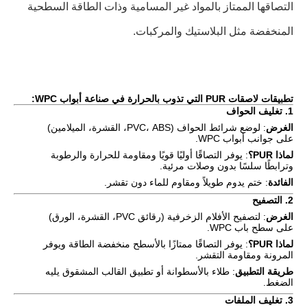
التصاقها الممتاز بالمواد غير المسامية وذات الطاقة السطحية
المنخفضة مثل البلاستيك والمركبات.
تطبيقات لاصقات PUR التي تذوب بالحرارة في صناعة أبواب WPC:
1.
تغليف الحواف
الغرض
: لوضع شرائط الحواف (PVC، ABS، القشرة، الميلامين)
على جوانب أبواب WPC.
لماذا PUR؟
: يوفر التصاقًا أوليًا قويًا ومقاومة للحرارة والرطوبة
وترابطًا سلسًا بدون وصلات مرئية.
الفائدة
: ختم يدوم طويلاً ومقاوم للماء دون تقشر.
2.
التصفيح
الغرض
: لتصفيح الأفلام الزخرفية (رقائق PVC، القشرة، الورق)
على سطح باب WPC.
لماذا PUR؟
: يوفر التصاقًا ممتازًا بالأسطح منخفضة الطاقة ويوفر
المرونة ومقاومة التقشر.
طريقة التطبيق
: طلاء بالأسطوانة أو تطبيق القالب المشقوق يليه
الضغط.
3.
تغليف الملفات