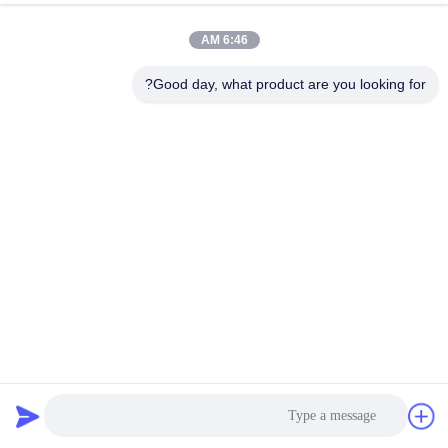
6:46 AM
Good day, what product are you looking for?
اللاصق المذاب بالحرارة للتغليف EVA بقوة عالية اللاصق المذاب
بالحرارة Pur
اللاصق المذاب بالحرارة للتعبئة والتغليف
2025-06-19
1147 المشاهدات