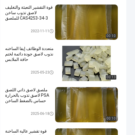
قوة التقشير التعبئة والتغليف
لاصق تذوب ساخن
CAS4253-34-3 للملصق
اللاصق المذاب بالحرارة للتعبئة وال
2022-11-11
تغليف
00:10
متعددة الوظائف إيفا الساخنه
نذوب لاصق جودة دائمة لختم
حافة الملابس
المادة اللاصقة المسالة بالتسخين
2025-05-23
PSA
00:13
ملصق لاصق ذاتي اللصق
PSA لاصق تذوب بالحرارة
حساس بالضغط الساخن
المادة اللاصقة المسالة بالتسخين
2025-06-18
PSA
00:10
قوة تقشير عالية الساخنة