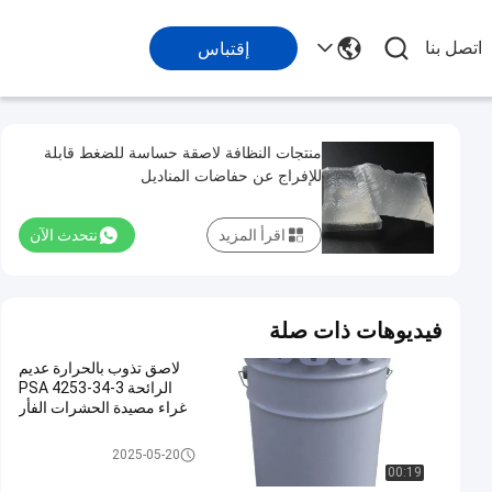
اتصل بنا
إقتباس
منتجات النظافة لاصقة حساسة للضغط قابلة
للإفراج عن حفاضات المناديل
اقرأ المزيد
نتحدث الآن
فيديوهات ذات صلة
لاصق تذوب بالحرارة عديم
الرائحة PSA 4253-34-3
غراء مصيدة الحشرات الفأر
المادة اللاصقة المسالة بالتسخين
2025-05-20
PSA
00:19