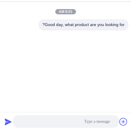
8:01 AM
Good day, what product are you looking for?
اللاصق المذاب بالحرارة PSA عديم الرائحة لثوب الورقة الجراحية
غير المنسوج
المادة اللاصقة المسالة بالتسخين PSA
2025-05-28
62 المشاهدات